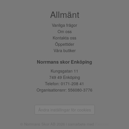
Allmänt
Vanliga frågor
Om oss
Kontakta oss
Öppettider
Våra butiker
Norrmans skor Enköping
Kungsgatan 11
749 49 Enköping
Telefon:
0171-208 41
Organisationsnr: 556080-3776
Ändra inställingar för cookies
© Norrmans Skor AB 2026 i samarbete med
Flexicon