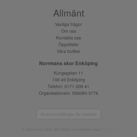
Allmänt
Vanliga frågor
Om oss
Kontakta oss
Öppettider
Våra butiker
Norrmans skor Enköping
Kungsgatan 11
749 49 Enköping
Telefon:
0171-208 41
Organisationsnr: 556080-3776
Ändra inställingar för cookies
© Norrmans Skor AB 2026 i samarbete med
Flexicon