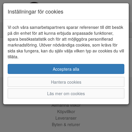
Inställningar för cookies
Vi och våra samarbetspartners sparar referenser till ditt besök
Toggle
på din enhet för att kunna erbjuda anpassade funktioner,
navigation
spara besöksstatistik och för att möjliggöra personifierad
HEM
marknadsföring. Utöver nödvändiga cookies, som krävs för
sida ska fungera, kan du själv välja vilken typ av cookies du vill
tillåta.
Kunde inte hitta några artiklar...
ÅNGRA KÖP
Acceptera alla
Hantera cookies
Tjänster
Läs mer om cookies
Allmänna villkor
Köpvillkor
Leveranser
Byten & returer