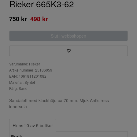
Rieker 665K3-62
750 kr
498 kr
Slut i webbshopen
Varumärke: Rieker
Artikelnummer: 25186059
EAN: 4061811201082
Material: Syntet
Färg: Sand
Sandalett med klackhöjd ca 70 mm. Mjuk Antistress
innersula.
Finns i 0 av 5 butiker
Butik