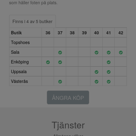
som håller foten på plats.
Finns i 4 av 5 butiker
Butik
36
37
38
39
40
41
42
Topshoes
Sala
Enköping
Uppsala
Västerås
ÅNGRA KÖP
Tjänster
Allmänna villkor