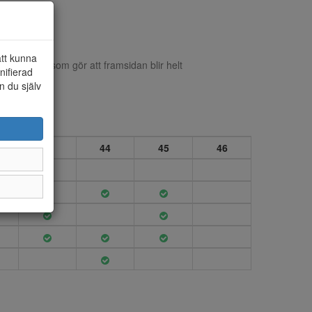
att kunna
ardborreband som gör att framsidan blir helt
nifierad
ymlig.
n du själv
43
44
45
46