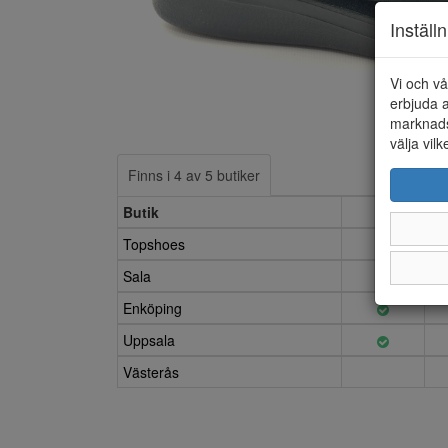
Inställ
Vi och vå
erbjuda a
marknads
välja vilk
Finns i 4 av 5 butiker
Butik
36
Topshoes
Sala
Enköping
Uppsala
Västerås