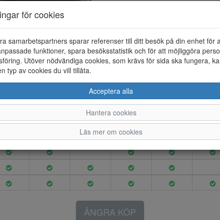
Artikelnummer: 24297021
ningar för cookies
Material: Textil
Färg: Svart
ra samarbetspartners sparar referenser till ditt besök på din enhet för 
Tofflor i textil med ett brett k
npassade funktioner, spara besöksstatistik och för att möjliggöra perso
öppningsbart.Toffeln är extra r
föring. Utöver nödvändiga cookies, som krävs för sida ska fungera, ka
en typ av cookies du vill tillåta.
Acceptera alla
37
38
39
40
41
42
Hantera cookies
Läs mer om cookies
ÅNGRA KÖP