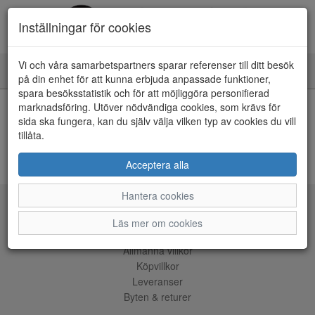
Inställningar för cookies
Vi och våra samarbetspartners sparar referenser till ditt besök
Toggle
på din enhet för att kunna erbjuda anpassade funktioner,
navigation
spara besöksstatistik och för att möjliggöra personifierad
HEM
marknadsföring. Utöver nödvändiga cookies, som krävs för
sida ska fungera, kan du själv välja vilken typ av cookies du vill
tillåta.
Kunde inte hitta några artiklar...
ÅNGRA KÖP
Acceptera alla
Hantera cookies
Tjänster
Läs mer om cookies
Allmänna villkor
Köpvillkor
Leveranser
Byten & returer