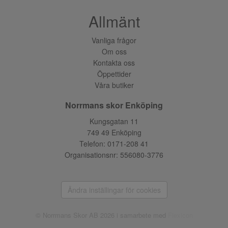
Allmänt
Vanliga frågor
Om oss
Kontakta oss
Öppettider
Våra butiker
Norrmans skor Enköping
Kungsgatan 11
749 49 Enköping
Telefon:
0171-208 41
Organisationsnr: 556080-3776
Ändra inställingar för cookies
© Norrmans Skor AB 2026 i samarbete med
Flexicon