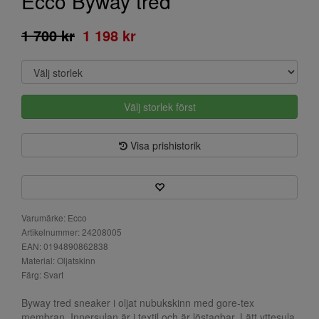
Ecco Byway tred
1 700 kr
1 198 kr
Välj storlek först
Visa prishistorik
Varumärke: Ecco
Artikelnummer: 24208005
EAN: 0194890862838
Material: Oljatskinn
Färg: Svart
Byway tred sneaker i oljat nubukskinn med gore-tex
membran. Innersulan är i textil och är löstagbar. Lätt yttesula