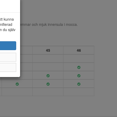
att kunna
nifierad
vå justerbara remmar och mjuk innersula i mocca.
n du själv
44
45
46