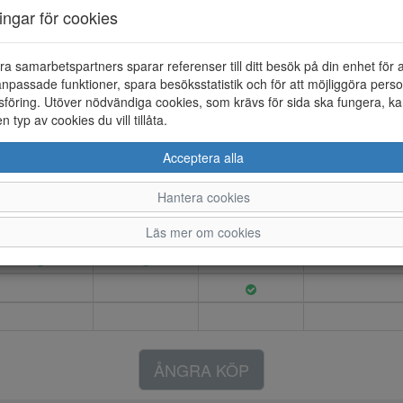
Artikelnummer: 26120011
ningar för cookies
Material: Oljatskinn
Färg: Brun
ra samarbetspartners sparar referenser till ditt besök på din enhet för 
npassade funktioner, spara besöksstatistik och för att möjliggöra perso
Slip-in sandal i oljat skinn. T
föring. Utöver nödvändiga cookies, som krävs för sida ska fungera, ka
en typ av cookies du vill tillåta.
Acceptera alla
40
41
42
43
Hantera cookies
Läs mer om cookies
ÅNGRA KÖP