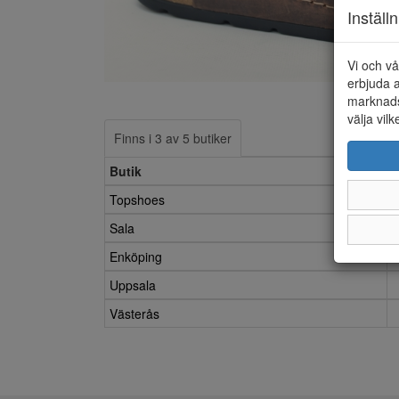
Inställ
Vi och vå
erbjuda a
marknads
välja vilk
Finns i 3 av 5 butiker
Butik
Topshoes
Sala
Enköping
Uppsala
Västerås