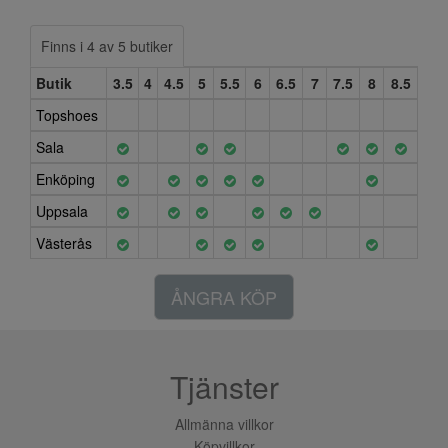
Finns i 4 av 5 butiker
Butik
3.5
4
4.5
5
5.5
6
6.5
7
7.5
8
8.5
Topshoes
Sala
Enköping
Uppsala
Västerås
ÅNGRA KÖP
Tjänster
Allmänna villkor
Köpvillkor