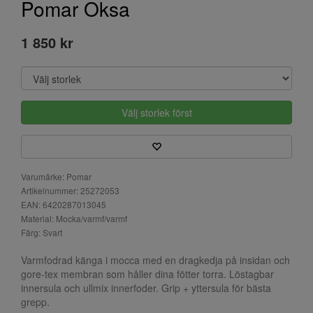
Pomar Oksa
1 850 kr
Välj storlek först
Varumärke: Pomar
Artikelnummer: 25272053
EAN: 6420287013045
Material: Mocka/varmf/varmf
Färg: Svart
Varmfodrad känga i mocca med en dragkedja på insidan och
gore-tex membran som håller dina fötter torra. Löstagbar
innersula och ullmix innerfoder. Grip + yttersula för bästa
grepp.