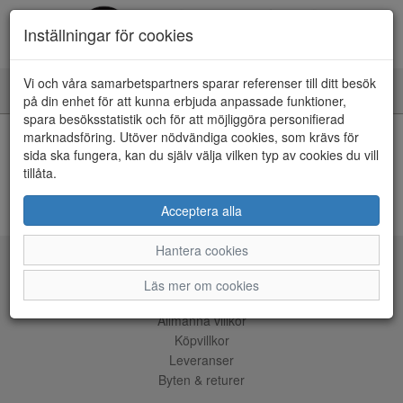
Inställningar för cookies
Vi och våra samarbetspartners sparar referenser till ditt besök
Toggle
på din enhet för att kunna erbjuda anpassade funktioner,
navigation
spara besöksstatistik och för att möjliggöra personifierad
HEM
marknadsföring. Utöver nödvändiga cookies, som krävs för
sida ska fungera, kan du själv välja vilken typ av cookies du vill
tillåta.
Kunde inte hitta några artiklar...
ÅNGRA KÖP
Acceptera alla
Hantera cookies
Tjänster
Läs mer om cookies
Allmänna villkor
Köpvillkor
Leveranser
Byten & returer