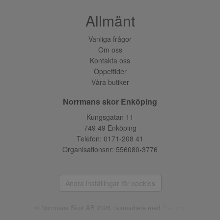
Allmänt
Vanliga frågor
Om oss
Kontakta oss
Öppettider
Våra butiker
Norrmans skor Enköping
Kungsgatan 11
749 49 Enköping
Telefon:
0171-208 41
Organisationsnr: 556080-3776
Ändra inställingar för cookies
© Norrmans Skor AB 2026 i samarbete med
Flexicon