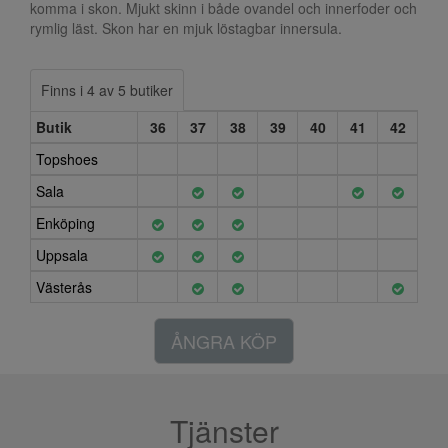
komma i skon. Mjukt skinn i både ovandel och innerfoder och
rymlig läst. Skon har en mjuk löstagbar innersula.
Finns i 4 av 5 butiker
Butik
36
37
38
39
40
41
42
Topshoes
Sala
Enköping
Uppsala
Västerås
ÅNGRA KÖP
Tjänster