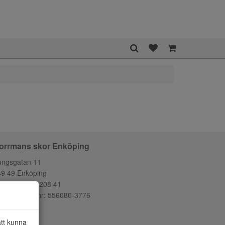
orrmans skor Enköping
ungsgatan 11
49 49 Enköping
lefon:
0171-208 41
ganisationsnr: 556080-3776
att kunna