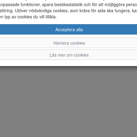
npassade funktioner, spara besöksstatistik och för att möjliggöra perso
Ändra inställingar för cookies
föring. Utöver nödvändiga cookies, som krävs för sida ska fungera, ka
en typ av cookies du vill tillåta.
© Norrmans Skor AB 2026 i samarbete med
Flexicon
Acceptera alla
Hantera cookies
Läs mer om cookies