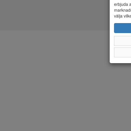
erbjuda a
marknads
välja vilk