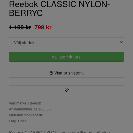
Reebok CLASSIC NYLON-
BERRYC
1 100 kr
798 kr
Välj storlek först
Visa prishistorik
Varumärke: Reebok
Artikelnummer: 26166056
Material: Mocka/textil
Färg: Rosa
Reebok CLASSIC NYLON i mocca/textil med snörning.