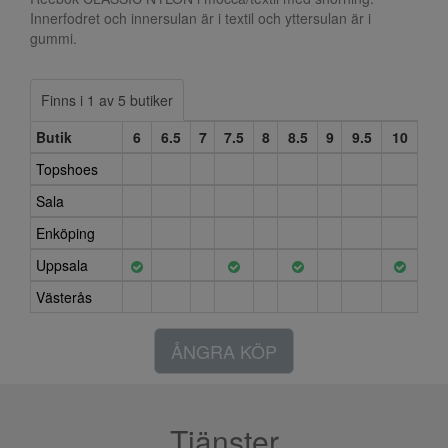
Innerfodret och innersulan är i textil och yttersulan är i
gummi.
Finns i 1 av 5 butiker
Butik
6
6.5
7
7.5
8
8.5
9
9.5
10
Topshoes
Sala
Enköping
Uppsala
Västerås
ÅNGRA KÖP
Tjänster