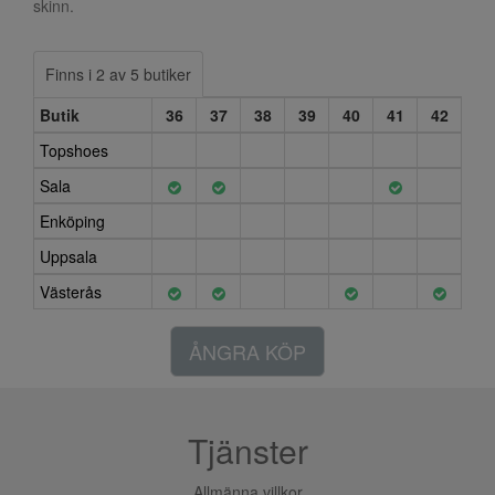
skinn.
Finns i 2 av 5 butiker
Butik
36
37
38
39
40
41
42
Topshoes
Sala
Enköping
Uppsala
Västerås
ÅNGRA KÖP
Tjänster
Allmänna villkor