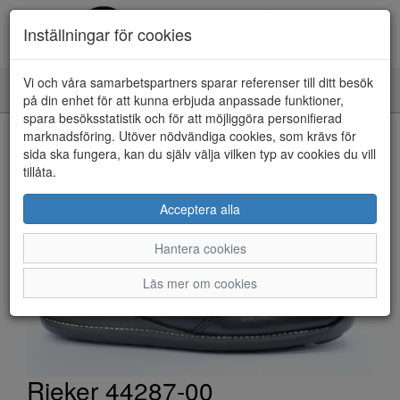
Inställningar för cookies
Vi och våra samarbetspartners sparar referenser till ditt besök
Toggle
på din enhet för att kunna erbjuda anpassade funktioner,
navigation
spara besöksstatistik och för att möjliggöra personifierad
HEM
marknadsföring. Utöver nödvändiga cookies, som krävs för
sida ska fungera, kan du själv välja vilken typ av cookies du vill
tillåta.
Acceptera alla
Hantera cookies
Läs mer om cookies
Rieker 44287-00