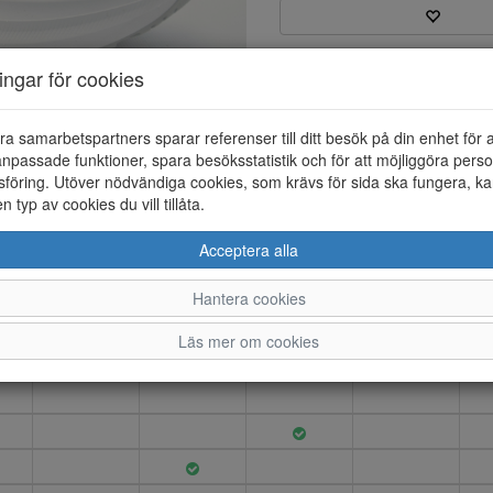
Varumärke: Rieker
ningar för cookies
Artikelnummer: 26121052
EAN: 4061811900930
Material: Textil
ra samarbetspartners sparar referenser till ditt besök på din enhet för 
Färg: Beige
npassade funktioner, spara besöksstatistik och för att möjliggöra perso
föring. Utöver nödvändiga cookies, som krävs för sida ska fungera, ka
Sneaker i textil med snörning. 
en typ av cookies du vill tillåta.
Yttersula i gummi för bra gre
Acceptera alla
Hantera cookies
37
38
39
40
Läs mer om cookies