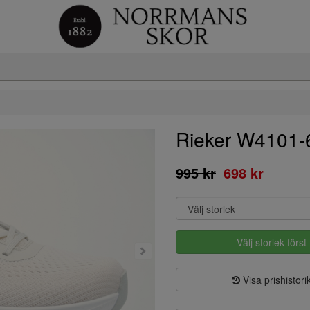
Rieker W4101-
995 kr
698 kr
Välj storlek först
Visa prishistori