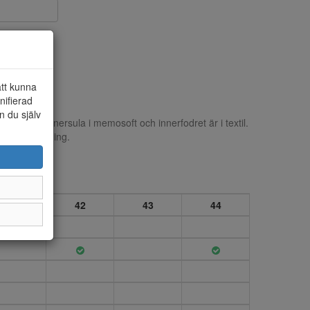
att kunna
nifierad
n du själv
Löstagbar innersula i memosoft och innerfodret är i textil.
pp och dämpning.
41
42
43
44