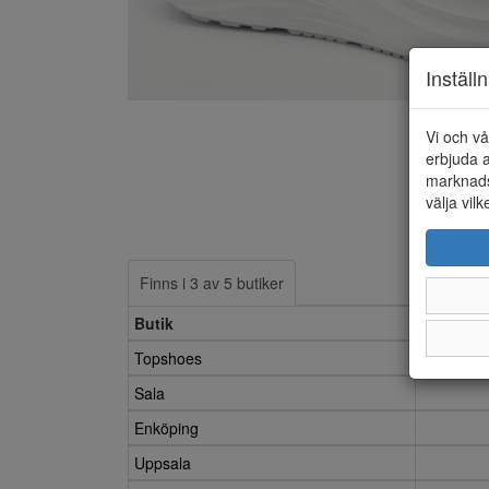
Inställ
Vi och vå
erbjuda a
marknads
välja vilk
Finns i 3 av 5 butiker
Butik
36
Topshoes
Sala
Enköping
Uppsala