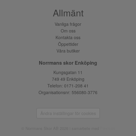
Allmänt
Vanliga frågor
Om oss
Kontakta oss
Öppettider
Våra butiker
Norrmans skor Enköping
Kungsgatan 11
749 49 Enköping
Telefon:
0171-208 41
Organisationsnr: 556080-3776
Ändra inställingar för cookies
© Norrmans Skor AB 2026 i samarbete med
Flexicon