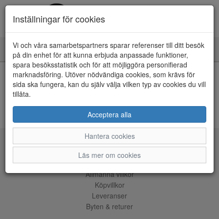
Inställningar för cookies
Vi och våra samarbetspartners sparar referenser till ditt besök
Toggle
på din enhet för att kunna erbjuda anpassade funktioner,
navigation
spara besöksstatistik och för att möjliggöra personifierad
HEM
marknadsföring. Utöver nödvändiga cookies, som krävs för
sida ska fungera, kan du själv välja vilken typ av cookies du vill
tillåta.
Kunde inte hitta några artiklar...
ÅNGRA KÖP
Acceptera alla
Hantera cookies
Tjänster
Läs mer om cookies
Allmänna villkor
Köpvillkor
Leveranser
Byten & returer