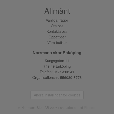
Allmänt
Vanliga frågor
Om oss
Kontakta oss
Öppettider
Våra butiker
Norrmans skor Enköping
Kungsgatan 11
749 49 Enköping
Telefon:
0171-208 41
Organisationsnr: 556080-3776
Ändra inställingar för cookies
© Norrmans Skor AB 2026 i samarbete med
Flexicon