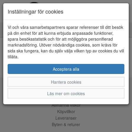
Inställningar för cookies
Vi och våra samarbetspartners sparar referenser till ditt besök
Toggle
på din enhet för att kunna erbjuda anpassade funktioner,
navigation
spara besöksstatistik och för att möjliggöra personifierad
HEM
marknadsföring. Utöver nödvändiga cookies, som krävs för
sida ska fungera, kan du själv välja vilken typ av cookies du vill
tillåta.
Kunde inte hitta några artiklar...
ÅNGRA KÖP
Acceptera alla
Hantera cookies
Tjänster
Läs mer om cookies
Allmänna villkor
Köpvillkor
Leveranser
Byten & returer