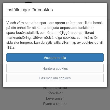
Inställningar för cookies
Vi och våra samarbetspartners sparar referenser till ditt besök
Toggle
på din enhet för att kunna erbjuda anpassade funktioner,
navigation
spara besöksstatistik och för att möjliggöra personifierad
HEM
marknadsföring. Utöver nödvändiga cookies, som krävs för
sida ska fungera, kan du själv välja vilken typ av cookies du vill
tillåta.
Kunde inte hitta några artiklar...
ÅNGRA KÖP
Acceptera alla
Hantera cookies
Tjänster
Läs mer om cookies
Allmänna villkor
Köpvillkor
Leveranser
Byten & returer