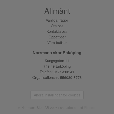
Allmänt
Vanliga frågor
Om oss
Kontakta oss
Öppettider
Våra butiker
Norrmans skor Enköping
Kungsgatan 11
749 49 Enköping
Telefon:
0171-208 41
Organisationsnr: 556080-3776
Ändra inställingar för cookies
© Norrmans Skor AB 2026 i samarbete med
Flexicon