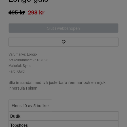
495 kr
298 kr
Slut i webbshopen
Varumärke: Longo
Artikelnummer: 25187023
Material: Syntet
Färg: Guld
Slip in sandal med två justerbara remmar och en mjuk
innersula i skinn
Finns i 0 av 5 butiker
Butik
Topshoes