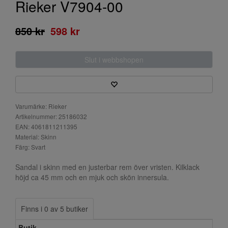
Rieker V7904-00
850 kr
598 kr
Slut i webbshopen
Varumärke: Rieker
Artikelnummer: 25186032
EAN: 4061811211395
Material: Skinn
Färg: Svart
Sandal i skinn med en justerbar rem över vristen. Kilklack
höjd ca 45 mm och en mjuk och skön innersula.
Finns i 0 av 5 butiker
Butik