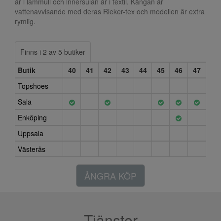
är i lammull och innersulan är i textil. Kängan är
vattenavvisande med deras Rieker-tex och modellen är extra
rymlig.
Finns i 2 av 5 butiker
Butik
40
41
42
43
44
45
46
47
Topshoes
Sala
Enköping
Uppsala
Västerås
ÅNGRA KÖP
Tjänster