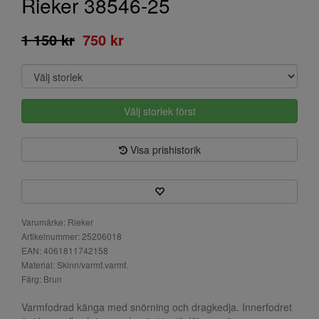
Rieker 38546-25
1 150 kr
750 kr
Välj storlek först
Visa prishistorik
Varumärke: Rieker
Artikelnummer: 25206018
EAN: 4061811742158
Material: Skinn/varmf.varmf.
Färg: Brun
Varmfodrad känga med snörning och dragkedja. Innerfodret