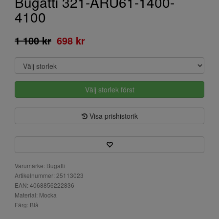
Bugatti 321-ARU61-1400-
4100
1 100 kr
698 kr
Välj storlek först
Visa prishistorik
Varumärke: Bugatti
Artikelnummer: 25113023
EAN: 4068856222836
Material: Mocka
Färg: Blå