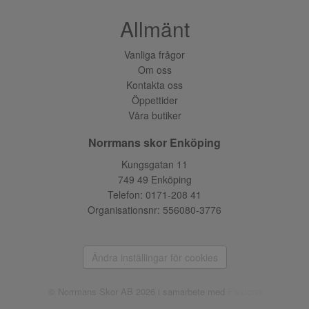
Allmänt
Vanliga frågor
Om oss
Kontakta oss
Öppettider
Våra butiker
Norrmans skor Enköping
Kungsgatan 11
749 49 Enköping
Telefon:
0171-208 41
Organisationsnr: 556080-3776
Ändra inställingar för cookies
© Norrmans Skor AB 2026 i samarbete med
Flexicon