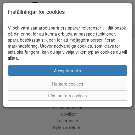
Inställningar för cookies
Vi och våra samarbetspartners sparar referenser till ditt besök
Toggle
på din enhet för att kunna erbjuda anpassade funktioner,
navigation
spara besöksstatistik och för att möjliggöra personifierad
HEM
marknadsföring. Utöver nödvändiga cookies, som krävs för
sida ska fungera, kan du själv välja vilken typ av cookies du vill
tillåta.
Kunde inte hitta några artiklar...
ÅNGRA KÖP
Acceptera alla
Hantera cookies
Tjänster
Läs mer om cookies
Allmänna villkor
Köpvillkor
Leveranser
Byten & returer