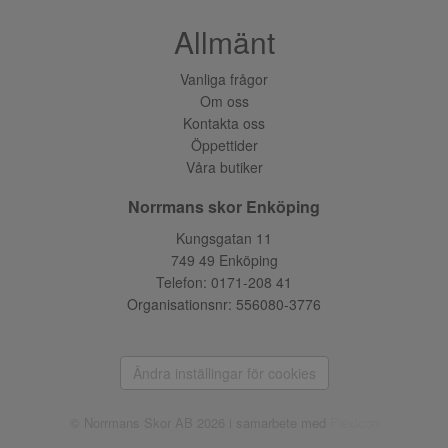
Allmänt
Vanliga frågor
Om oss
Kontakta oss
Öppettider
Våra butiker
Norrmans skor Enköping
Kungsgatan 11
749 49 Enköping
Telefon:
0171-208 41
Organisationsnr: 556080-3776
Ändra inställingar för cookies
© Norrmans Skor AB 2026 i samarbete med
Flexicon