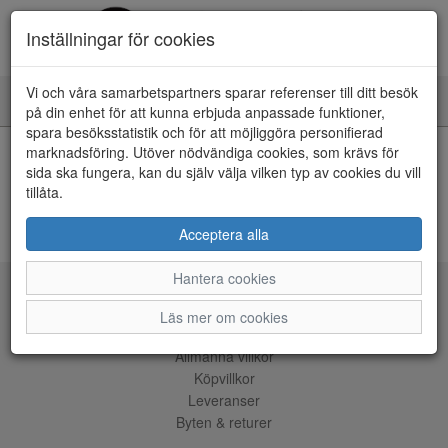
Inställningar för cookies
Vi och våra samarbetspartners sparar referenser till ditt besök
Toggle
på din enhet för att kunna erbjuda anpassade funktioner,
navigation
spara besöksstatistik och för att möjliggöra personifierad
HEM
marknadsföring. Utöver nödvändiga cookies, som krävs för
sida ska fungera, kan du själv välja vilken typ av cookies du vill
tillåta.
Kunde inte hitta några artiklar...
ÅNGRA KÖP
Acceptera alla
Hantera cookies
Tjänster
Läs mer om cookies
Allmänna villkor
Köpvillkor
Leveranser
Byten & returer