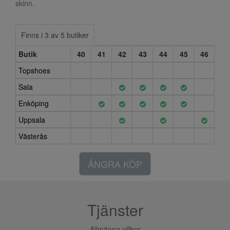
skinn.
Finns i 3 av 5 butiker
Butik
40
41
42
43
44
45
46
Topshoes
Sala
Enköping
Uppsala
Västerås
ÅNGRA KÖP
Tjänster
Allmänna villkor