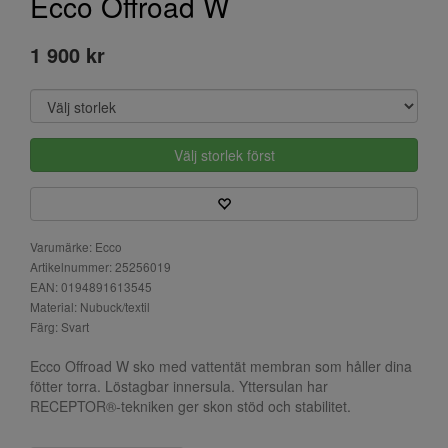
Ecco Offroad W
1 900 kr
Välj storlek först
Varumärke: Ecco
Artikelnummer: 25256019
EAN: 0194891613545
Material: Nubuck/textil
Färg: Svart
Ecco Offroad W sko med vattentät membran som håller dina
fötter torra. Löstagbar innersula. Yttersulan har
RECEPTOR®-tekniken ger skon stöd och stabilitet.