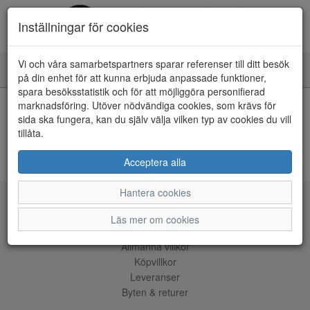
Inställningar för cookies
Vi och våra samarbetspartners sparar referenser till ditt besök
Toggle
på din enhet för att kunna erbjuda anpassade funktioner,
navigation
spara besöksstatistik och för att möjliggöra personifierad
HEM
marknadsföring. Utöver nödvändiga cookies, som krävs för
sida ska fungera, kan du själv välja vilken typ av cookies du vill
tillåta.
Kunde inte hitta några artiklar...
ÅNGRA KÖP
Acceptera alla
Hantera cookies
Tjänster
Läs mer om cookies
Allmänna villkor
Köpvillkor
Leveranser
Byten & returer