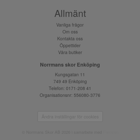
Allmänt
Vanliga frågor
Om oss
Kontakta oss
Öppettider
Våra butiker
Norrmans skor Enköping
Kungsgatan 11
749 49 Enköping
Telefon:
0171-208 41
Organisationsnr: 556080-3776
Ändra inställingar för cookies
© Norrmans Skor AB 2026 i samarbete med
Flexicon