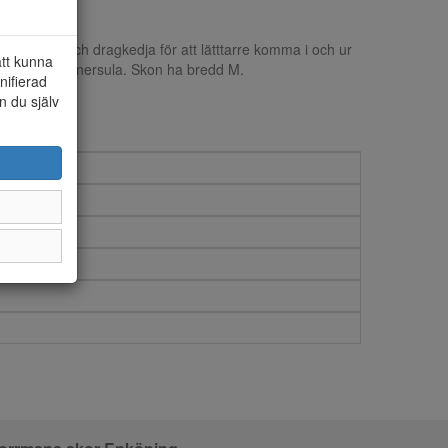
 snörning och dragkedja för att lätttarre komma i och ur
att kunna
ch löstagbar innersula. Skon ha bredd M.
nifierad
n du själv