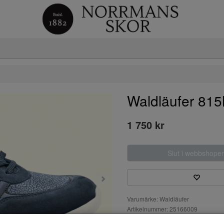
Waldläufer 81
1 750 kr
Slut i webbshope
Varumärke: Waldläufer
Artikelnummer: 25166009
Material: Skinn/textil