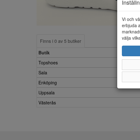
Inställ
Vi och vå
erbjuda a
marknads
välja vilk
Finns i 0 av 5 butiker
Butik
Topshoes
Sala
Enköping
Uppsala
Västerås