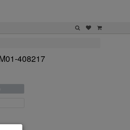
5M01-408217
n