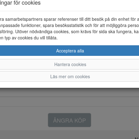
ningar för cookies
Färg: Blå
Promenadsko i skinn/textil med
ra samarbetspartners sparar referenser till ditt besök på din enhet för 
skon. Innerfodret är i textil o
npassade funktioner, spara besöksstatistik och för att möjliggöra perso
föring. Utöver nödvändiga cookies, som krävs för sida ska fungera, ka
en typ av cookies du vill tillåta.
Acceptera alla
Hantera cookies
Läs mer om cookies
ÅNGRA KÖP