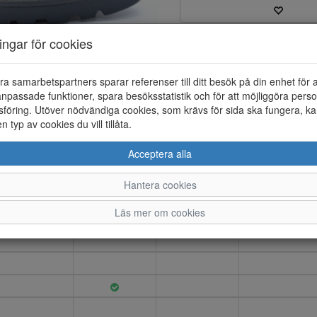
ningar för cookies
Varumärke: Tamaris
Artikelnummer: 25256002
EAN: 4064199524620
ra samarbetspartners sparar referenser till ditt besök på din enhet för 
Material: Syntet
npassade funktioner, spara besöksstatistik och för att möjliggöra perso
Färg: Svart
föring. Utöver nödvändiga cookies, som krävs för sida ska fungera, ka
en typ av cookies du vill tillåta.
Loafer i syntet och innerfodret 
Acceptera alla
Hantera cookies
36
37
38
39
Läs mer om cookies