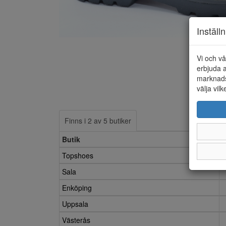
Inställ
Vi och vå
erbjuda a
marknads
välja vilk
Finns i 2 av 5 butiker
Butik
Topshoes
Sala
Enköping
Uppsala
Västerås