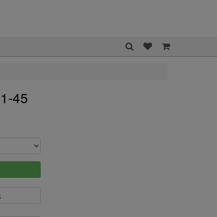
61-45
k