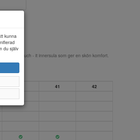
att kunna
nifierad
n du själv
är i textil. Touch - it innersula som ger en skön komfort.
40
41
42