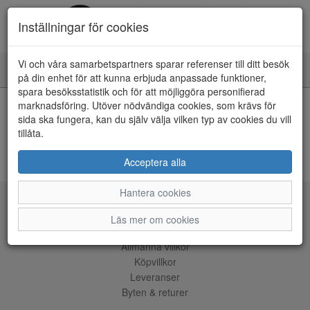
Inställningar för cookies
Vi och våra samarbetspartners sparar referenser till ditt besök
Toggle
på din enhet för att kunna erbjuda anpassade funktioner,
navigation
spara besöksstatistik och för att möjliggöra personifierad
HEM
marknadsföring. Utöver nödvändiga cookies, som krävs för
sida ska fungera, kan du själv välja vilken typ av cookies du vill
tillåta.
Kunde inte hitta några artiklar...
ÅNGRA KÖP
Acceptera alla
Hantera cookies
Tjänster
Läs mer om cookies
Allmänna villkor
Köpvillkor
Leveranser
Byten & returer