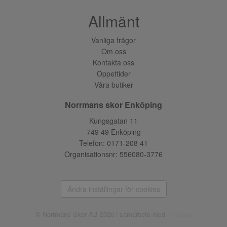
Allmänt
Vanliga frågor
Om oss
Kontakta oss
Öppettider
Våra butiker
Norrmans skor Enköping
Kungsgatan 11
749 49 Enköping
Telefon:
0171-208 41
Organisationsnr: 556080-3776
Ändra inställingar för cookies
© Norrmans Skor AB 2026 i samarbete med
Flexicon