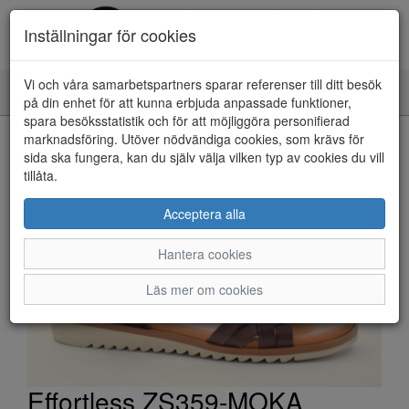
Inställningar för cookies
Vi och våra samarbetspartners sparar referenser till ditt besök
Toggle
på din enhet för att kunna erbjuda anpassade funktioner,
navigation
spara besöksstatistik och för att möjliggöra personifierad
HEM
marknadsföring. Utöver nödvändiga cookies, som krävs för
sida ska fungera, kan du själv välja vilken typ av cookies du vill
tillåta.
Acceptera alla
Hantera cookies
Läs mer om cookies
Effortless ZS359-MOKA