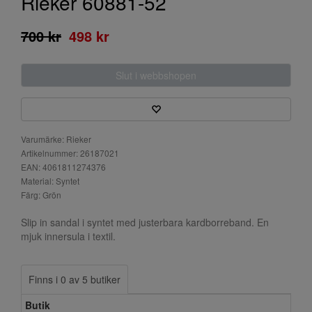
Rieker 60881-52
700 kr
498 kr
Slut i webbshopen
Varumärke: Rieker
Artikelnummer: 26187021
EAN: 4061811274376
Material: Syntet
Färg: Grön
Slip in sandal i syntet med justerbara kardborreband. En
mjuk innersula i textil.
Finns i 0 av 5 butiker
Butik